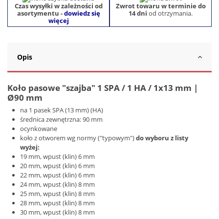
Czas wysyłki w zależności od
Zwrot towaru w terminie do
asortymentu -
dowiedz się
14 dni
od otrzymania.
więcej
Opis
Koło pasowe "szajba" 1 SPA / 1 HA / 1x13 mm |
Ø90 mm
na 1 pasek SPA (13 mm) (HA)
średnica zewnętrzna: 90 mm
ocynkowane
koło z otworem wg normy ("typowym")
do wyboru z listy
wyżej:
19 mm, wpust (klin) 6 mm
20 mm, wpust (klin) 6 mm
22 mm, wpust (klin) 6 mm
24 mm, wpust (klin) 8 mm
25 mm, wpust (klin) 8 mm
28 mm, wpust (klin) 8 mm
30 mm, wpust (klin) 8 mm