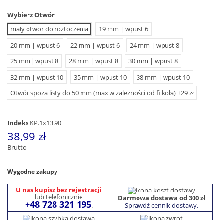
Wybierz Otwór
mały otwór do roztoczenia
19 mm | wpust 6
20 mm | wpust 6
22 mm | wpust 6
24 mm | wpust 8
25 mm| wpust 8
28 mm | wpust 8
30 mm | wpust 8
32 mm | wpust 10
35 mm | wpust 10
38 mm | wpust 10
Otwór spoza listy do 50 mm (max w zależności od fi koła) +29 zł
Indeks
KP.1x13.90
38,99 zł
Brutto
Wygodne zakupy
U nas kupisz bez rejestracji
lub telefonicznie
Darmowa dostawa od 300 zł
+48 728 321 195
Sprawdź cennik dostawy.
.