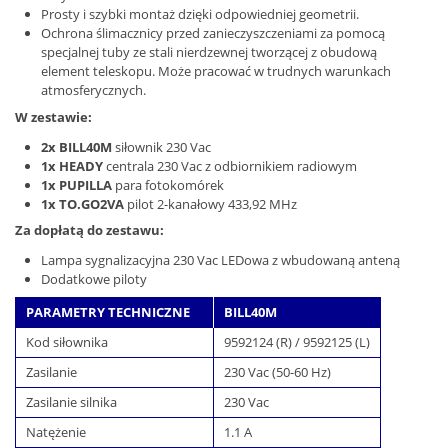
Prosty i szybki montaż dzięki odpowiedniej geometrii.
Ochrona ślimacznicy przed zanieczyszczeniami za pomocą
specjalnej tuby ze stali nierdzewnej tworzącej z obudową
element teleskopu. Może pracować w trudnych warunkach
atmosferycznych.
W zestawie:
2x BILL40M
siłownik 230 Vac
1x HEADY
centrala 230 Vac z odbiornikiem radiowym
1x PUPILLA
para fotokomórek
1x TO.GO2VA
pilot 2-kanałowy 433,92 MHz
Za dopłatą do zestawu:
Lampa sygnalizacyjna 230 Vac LEDowa z wbudowaną anteną
Dodatkowe piloty
PARAMETRY TECHNICZNE
BILL40M
Kod siłownika
9592124 (R) / 9592125 (L)
Zasilanie
230 Vac (50-60 Hz)
Zasilanie silnika
230 Vac
Natężenie
1.1 A