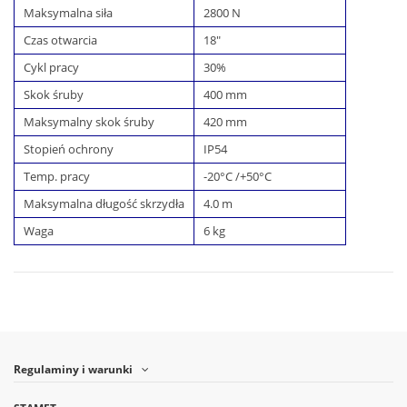
Maksymalna siła
2800 N
Czas otwarcia
18"
Cykl pracy
30%
Skok śruby
400 mm
Maksymalny skok śruby
420 mm
Stopień ochrony
IP54
Temp. pracy
-20°C /+50°C
Maksymalna długość skrzydła
4.0 m
Waga
6 kg
Regulaminy i warunki